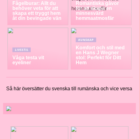
Fågelburar: Allt du
Romantiska gåvor
behöver veta för att
för att skapa en
skapa ett tryggt hem
minnesvärd
åt din bevingade vän
hemmaatmosfär
KUNSKAP
Komfort och stil med
LIVSSTIL
en Hans J Wegner
Våga testa vit
stol: Perfekt för Ditt
eyeliner
Hem
Så här översätter du svenska till rumänska och vice versa