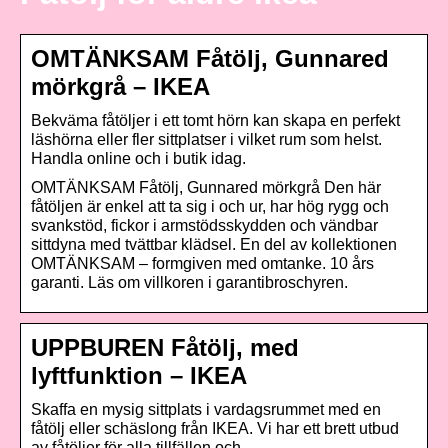
OMTÄNKSAM Fåtölj, Gunnared
mörkgrå – IKEA
Bekväma fåtöljer i ett tomt hörn kan skapa en perfekt
läshörna eller fler sittplatser i vilket rum som helst.
Handla online och i butik idag.
OMTÄNKSAM Fåtölj, Gunnared mörkgrå Den här
fåtöljen är enkel att ta sig i och ur, har hög rygg och
svankstöd, fickor i armstödsskydden och vändbar
sittdyna med tvättbar klädsel. En del av kollektionen
OMTÄNKSAM – formgiven med omtanke. 10 års
garanti. Läs om villkoren i garantibroschyren.
UPPBUREN Fåtölj, med
lyftfunktion – IKEA
Skaffa en mysig sittplats i vardagsrummet med en
fåtölj eller schäslong från IKEA. Vi har ett brett utbud
av fåtöljer för alla tillfällen och …