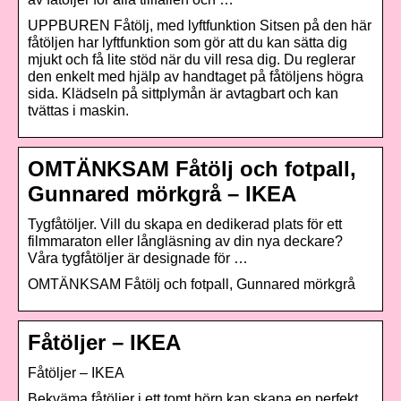
UPPBUREN Fåtölj, med lyftfunktion Sitsen på den här
fåtöljen har lyftfunktion som gör att du kan sätta dig
mjukt och få lite stöd när du vill resa dig. Du reglerar
den enkelt med hjälp av handtaget på fåtöljens högra
sida. Klädseln på sittplymån är avtagbart och kan
tvättas i maskin.
OMTÄNKSAM Fåtölj och fotpall,
Gunnared mörkgrå – IKEA
Tygfåtöljer. Vill du skapa en dedikerad plats för ett
filmmaraton eller långläsning av din nya deckare?
Våra tygfåtöljer är designade för …
OMTÄNKSAM Fåtölj och fotpall, Gunnared mörkgrå
Fåtöljer – IKEA
Fåtöljer – IKEA
Bekväma fåtöljer i ett tomt hörn kan skapa en perfekt