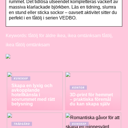
rummet. Det tidlösa utseendet kompletteras vackert av
massiva klarlackade björkben. Läs en tidning, slumra
en stund eller sticka sockor – oavsett aktivitet sitter du
perfekt i en fåtölj i serien VEDBO.
Keywords: fåtölj för äldre ikea, ikea omtänksam fåtölj,
ikea fåtölj omtänksam
KUNSKAP
Skapa en lyxig och
KONTOR
avkopplande
hotellkänsla i
3D-print för hemmet
sovrummet med rätt
– praktiska föremål
belysning
du kan skapa själv
TRÄDGÅRD
KUNSKAP