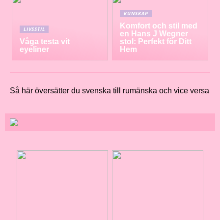
KUNSKAP
Komfort och stil med
LIVSSTIL
en Hans J Wegner
Våga testa vit
stol: Perfekt för Ditt
eyeliner
Hem
Så här översätter du svenska till rumänska och vice versa