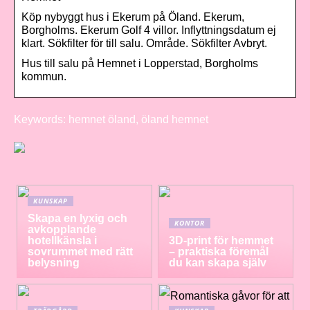
Köp nybyggt hus i Ekerum på Öland. Ekerum,
Borgholms. Ekerum Golf 4 villor. Inflyttningsdatum ej
klart. Sökfilter för till salu. Område. Sökfilter Avbryt.
Hus till salu på Hemnet i Lopperstad, Borgholms
kommun.
Keywords: hemnet öland, öland hemnet
KUNSKAP
Skapa en lyxig och
KONTOR
avkopplande
hotellkänsla i
3D-print för hemmet
sovrummet med rätt
– praktiska föremål
belysning
du kan skapa själv