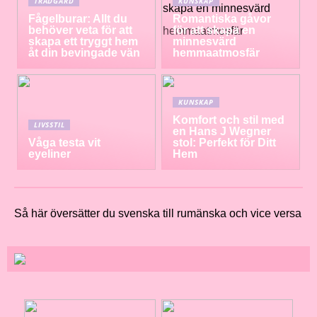
TRÄDGÅRD
KUNSKAP
Fågelburar: Allt du
Romantiska gåvor
behöver veta för att
för att skapa en
skapa ett tryggt hem
minnesvärd
åt din bevingade vän
hemmaatmosfär
KUNSKAP
Komfort och stil med
LIVSSTIL
en Hans J Wegner
Våga testa vit
stol: Perfekt för Ditt
eyeliner
Hem
Så här översätter du svenska till rumänska och vice versa