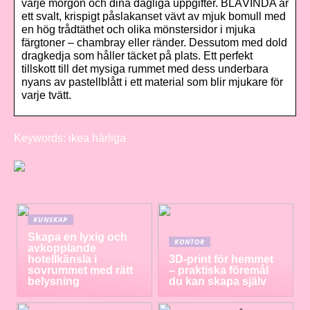
varje morgon och dina dagliga uppgifter. BLÅVINDA är
ett svalt, krispigt påslakanset vävt av mjuk bomull med
en hög trådtäthet och olika mönstersidor i mjuka
färgtoner – chambray eller ränder. Dessutom med dold
dragkedja som håller täcket på plats. Ett perfekt
tillskott till det mysiga rummet med dess underbara
nyans av pastellblått i ett material som blir mjukare för
varje tvätt.
Keywords: ikea härliga
KUNSKAP
Skapa en lyxig och
KONTOR
avkopplande
hotellkänsla i
3D-print för hemmet
sovrummet med rätt
– praktiska föremål
belysning
du kan skapa själv