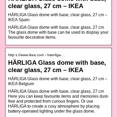
clear glass, 27 cm – IKEA
HÄRLIGA Glass dome with base, clear glass, 27 cm –
IKEA Spain
HÄRLIGA Glass dome with base, clear glass, 27 cm
The glass dome with base can be used to display your
favourite decorative items.
http s://www.ikea.com › haerliga-…
HÄRLIGA Glass dome with base,
clear glass, 27 cm – IKEA
HÄRLIGA Glass dome with base, clear glass, 27 cm –
IKEA Belgium
HÄRLIGA Glass dome with base, clear glass, 27 cm
Here you can keep favourite items and memories dust-
free and protected from curious fingers. Or use
HÄRLIGA to create a cosy atmosphere by placing
battery-operated lighting under the glass dome.