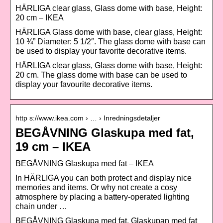
HÄRLIGA clear glass, Glass dome with base, Height:
20 cm – IKEA
HÄRLIGA Glass dome with base, clear glass, Height:
10 ¾” Diameter: 5 1/2″. The glass dome with base can
be used to display your favorite decorative items.
HÄRLIGA clear glass, Glass dome with base, Height:
20 cm. The glass dome with base can be used to
display your favourite decorative items.
http s://www.ikea.com › … › Inredningsdetaljer
BEGÅVNING Glaskupa med fat,
19 cm – IKEA
BEGÅVNING Glaskupa med fat – IKEA
In HÄRLIGA you can both protect and display nice
memories and items. Or why not create a cosy
atmosphere by placing a battery-operated lighting
chain under …
BEGÅVNING Glaskupa med fat. Glaskupan med fat