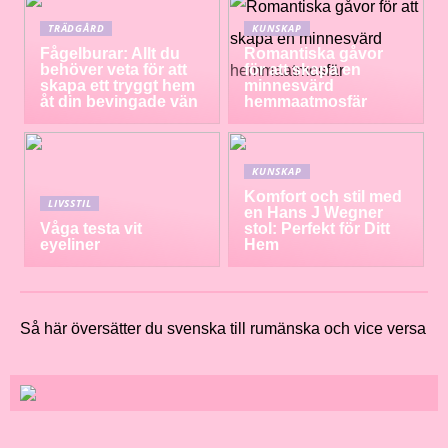
TRÄDGÅRD
KUNSKAP
Fågelburar: Allt du
Romantiska gåvor
behöver veta för att
för att skapa en
skapa ett tryggt hem
minnesvärd
åt din bevingade vän
hemmaatmosfär
KUNSKAP
Komfort och stil med
LIVSSTIL
en Hans J Wegner
Våga testa vit
stol: Perfekt för Ditt
eyeliner
Hem
Så här översätter du svenska till rumänska och vice versa