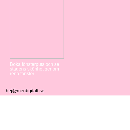
Boka fönsterputs och se
stadens skönhet genom
rena fönster
hej@merdigitalt.se