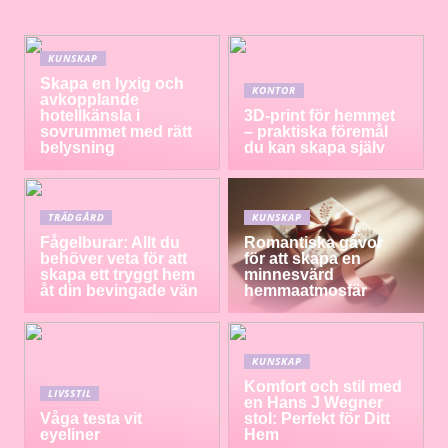
KUNSKAP
Skapa en lyxig och
KONTOR
avkopplande
hotellkänsla i
3D-print för hemmet
sovrummet med rätt
– praktiska föremål
belysning
du kan skapa själv
TRÄDGÅRD
KUNSKAP
Fågelburar: Allt du
Romantiska gåvor
behöver veta för att
för att skapa en
skapa ett tryggt hem
minnesvärd
åt din bevingade vän
hemmaatmosfär
KUNSKAP
Komfort och stil med
LIVSSTIL
en Hans J Wegner
Våga testa vit
stol: Perfekt för Ditt
eyeliner
Hem