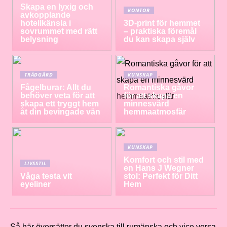
Skapa en lyxig och
KONTOR
avkopplande
hotellkänsla i
3D-print för hemmet
sovrummet med rätt
– praktiska föremål
belysning
du kan skapa själv
TRÄDGÅRD
KUNSKAP
Fågelburar: Allt du
Romantiska gåvor
behöver veta för att
för att skapa en
skapa ett tryggt hem
minnesvärd
åt din bevingade vän
hemmaatmosfär
KUNSKAP
Komfort och stil med
LIVSSTIL
en Hans J Wegner
Våga testa vit
stol: Perfekt för Ditt
eyeliner
Hem
Så här översätter du svenska till rumänska och vice versa