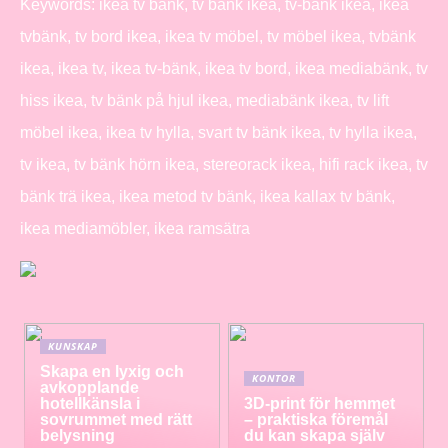
Keywords: ikea tv bänk, tv bänk ikea, tv-bänk ikea, ikea
tvbänk, tv bord ikea, ikea tv möbel, tv möbel ikea, tvbänk
ikea, ikea tv, ikea tv-bänk, ikea tv bord, ikea mediabänk, tv
hiss ikea, tv bänk på hjul ikea, mediabänk ikea, tv lift
möbel ikea, ikea tv hylla, svart tv bänk ikea, tv hylla ikea,
tv ikea, tv bänk hörn ikea, stereorack ikea, hifi rack ikea, tv
bänk trä ikea, ikea metod tv bänk, ikea kallax tv bänk,
ikea mediamöbler, ikea ramsätra
KUNSKAP
Skapa en lyxig och
KONTOR
avkopplande
hotellkänsla i
3D-print för hemmet
sovrummet med rätt
– praktiska föremål
belysning
du kan skapa själv