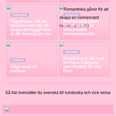
TRÄDGÅRD
KUNSKAP
Fågelburar: Allt du
Romantiska gåvor
behöver veta för att
för att skapa en
skapa ett tryggt hem
minnesvärd
åt din bevingade vän
hemmaatmosfär
KUNSKAP
Komfort och stil med
LIVSSTIL
en Hans J Wegner
Våga testa vit
stol: Perfekt för Ditt
eyeliner
Hem
Så här översätter du svenska till rumänska och vice versa