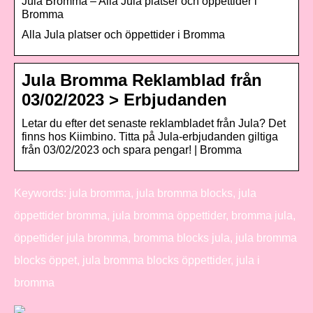
Jula Bromma – Alla Jula platser och öppettider i
Bromma
Alla Jula platser och öppettider i Bromma
Jula Bromma Reklamblad från
03/02/2023 > Erbjudanden
Letar du efter det senaste reklambladet från Jula? Det
finns hos Kiimbino. Titta på Jula-erbjudanden giltiga
från 03/02/2023 och spara pengar! | Bromma
Keywords: jula bromma, jula bromma blocks, jula
öppettider bromma, jula bromma öppettider, bromma jula,
öppettider jula bromma, bromma blocks jula, jula bromma
blocks öppet, jula bromma blocks öppettider, jula i
bromma