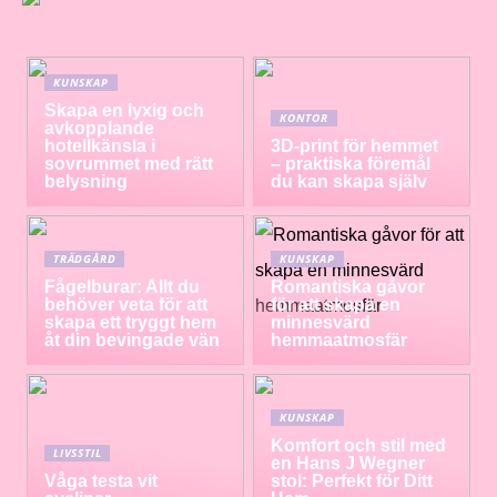
KUNSKAP
Skapa en lyxig och
KONTOR
avkopplande
hotellkänsla i
3D-print för hemmet
sovrummet med rätt
– praktiska föremål
belysning
du kan skapa själv
TRÄDGÅRD
KUNSKAP
Fågelburar: Allt du
Romantiska gåvor
behöver veta för att
för att skapa en
skapa ett tryggt hem
minnesvärd
åt din bevingade vän
hemmaatmosfär
KUNSKAP
Komfort och stil med
LIVSSTIL
en Hans J Wegner
Våga testa vit
stol: Perfekt för Ditt