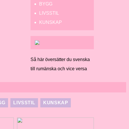
BYGG
LIVSSTIL
KUNSKAP
Så här översätter du svenska
till rumänska och vice versa
GG
LIVSSTIL
KUNSKAP