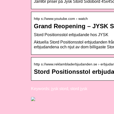
Jämför priser på Jysk Stord Sidobord 45x4
http s://www.youtube.com › watch
Grand Reopening – JYSK S
Stord Positionsstol erbjudande hos JYSK
Aktuella Stord Positionsstol erbjudanden fr
erbjudandena och njut av dom billigaste Stor
http s://www.reklambladerbjudanden.se › erbjud
Stord Positionsstol erbju
Keywords: jysk stord, stord jysk