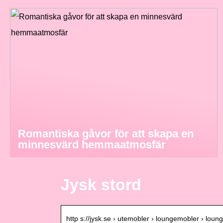
Romantiska gåvor för att skapa en
minnesvärd hemmaatmosfär
Jysk stord
http s://jysk.se › utemobler › loungemobler › loung