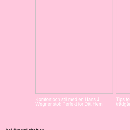
Komfort och stil med en Hans J
Tips fö
Wegner stol: Perfekt för Ditt Hem
trädgå