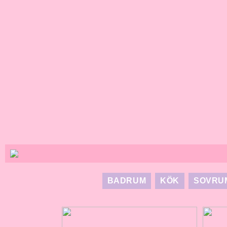
BADRUM
KÖK
SOVRU