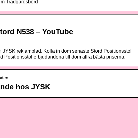
5cm Trädgårdsbord
tord N538 – YouTube
ån JYSK reklamblad. Kolla in dom senaste Stord Positionsstol
d Positionsstol erbjudandena till dom allra bästa priserna.
anden
dande hos JYSK