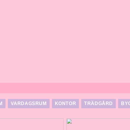
M
VARDAGSRUM
KONTOR
TRÄDGÅRD
BY