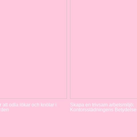
r att odla lökar och knölar i
Skapa en trivsam arbetsmiljö:
rden
Kontorsstädningens Betydelse