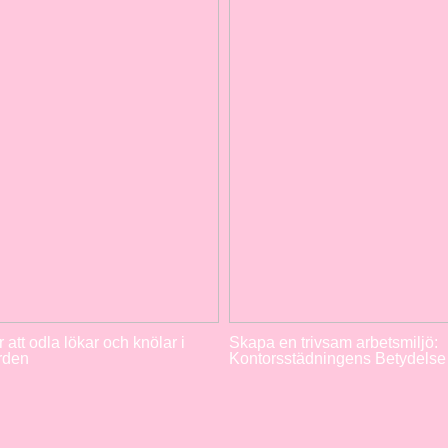
r att odla lökar och knölar i
Skapa en trivsam arbetsmiljö:
rden
Kontorsstädningens Betydelse