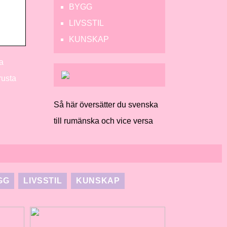
BYGG
LIVSSTIL
KUNSKAP
a
rusta
Så här översätter du svenska
till rumänska och vice versa
GG
LIVSSTIL
KUNSKAP