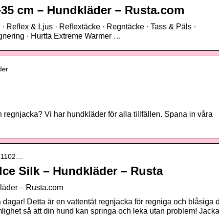
35 cm – Hundkläder – Rusta.com
flex & Ljus · Reflextäcke · Regntäcke · Tass & Päls ·
gnering · Hurtta Extreme Warmer …
der
n regnjacka? Vi har hundkläder för alla tillfällen. Spana in våra
161102…
ce Silk – Hundkläder – Rusta
läder – Rusta.com
 dagar! Detta är en vattentät regnjacka för regniga och blåsiga 
lighet så att din hund kan springa och leka utan problem! Jack