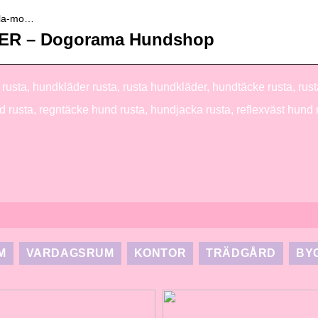
kyla-mo…
ER – Dogorama Hundshop
rusta, hundkläder rusta, rusta hundkläder, hundtäcke rusta, rust
d rusta, regntäcke hund rusta, hundjacka rusta, reflexväst hund 
M
VARDAGSRUM
KONTOR
TRÄDGÅRD
BY