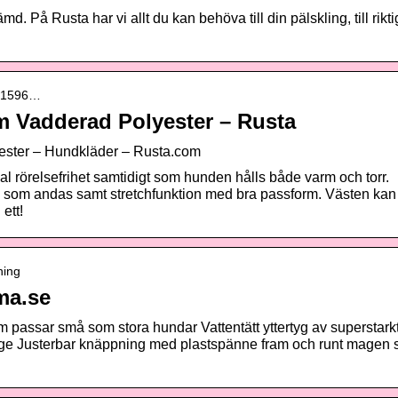
d. På Rusta har vi allt du kan behöva till din pälskling, till rikti
601596…
m Vadderad Polyester – Rusta
ester – Hundkläder – Rusta.com
al rörelsefrihet samtidigt som hunden hålls både varm och torr.
l som andas samt stretchfunktion med bra passform. Västen kan
 ett!
ning
ma.se
 passar små som stora hundar Vattentätt yttertyg av superstark
la länge Justerbar knäppning med plastspänne fram och runt magen