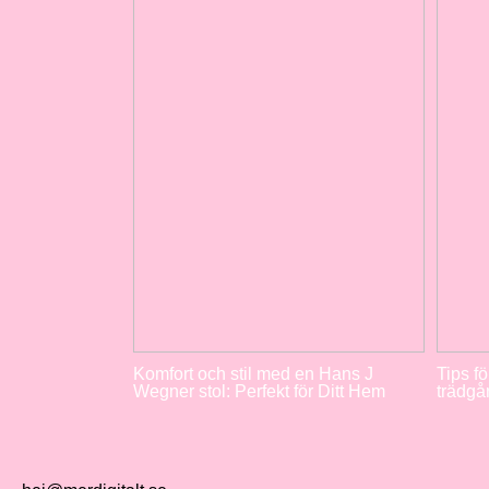
Komfort och stil med en Hans J
Tips fö
Wegner stol: Perfekt för Ditt Hem
trädgå