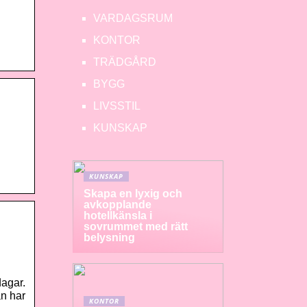
VARDAGSRUM
KONTOR
TRÄDGÅRD
BYGG
LIVSSTIL
KUNSKAP
KUNSKAP
Skapa en lyxig och
avkopplande
hotellkänsla i
sovrummet med rätt
belysning
dagar.
an har
KONTOR