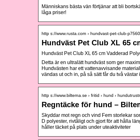
Människans bästa vän förtjänar att bli bortskäm
låga priser!
http s://www.rusta.com › hundvast-pet-club-p75
Hundväst Pet Club XL 65 c
Hundväst Pet Club XL 65 cm Vadderad Poly
Detta är en ultralätt hundväst som ger maxim
Hundvästen har ett vattenavvisande materia
vändas ut och in, på så sätt får du två västar i
http s://www.biltema.se › fritid › hund › hundutrust
Regntäcke för hund – Bilte
Skyddar mot regn och vind Fem storlekar som
D polyester, rivtåligt och gjort för att hål
håller täcket på plats under uteaktiviteter