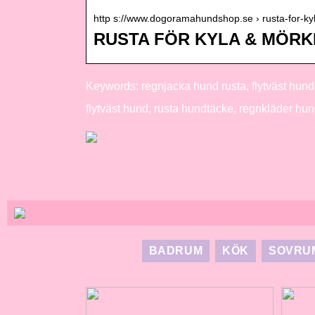
http s://www.dogoramahundshop.se › rusta-for-
RUSTA FÖR KYLA & MÖRK
Keywords: regnjacka hund rusta, flytväst hund 
flytväst hund, rusta hundtäcke, regnkläder hun
BADRUM
KÖK
SOVRU