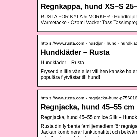
Regnkappa, hund XS–S 25–
RUSTA FÖR KYLA & MÖRKER · Hundtröjor · Re
Värmetäcke · Ozami Vacker Tass Tassimpre
http s://www.rusta.com › husdjur › hund › hundkla
Hundkläder – Rusta
Hundkläder – Rusta
Fryser din lille vän eller vill hen kanske ha e
populära flytvästar till hund!
http s://www.rusta.com › regnjacka-hund-p7560
Regnjacka, hund 45–55 cm I
Regnjacka, hund 45–55 cm Ice Silk – Hundk
Rusta din fyrbenta familjemedlem för regniga
Jackan kombinerar funktionalitet och bekväm