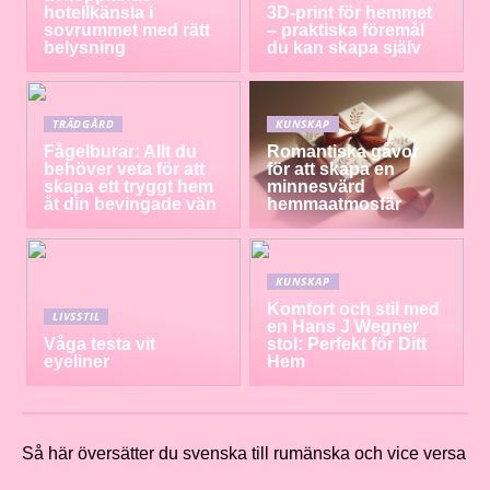
hotellkänsla i
3D-print för hemmet
sovrummet med rätt
– praktiska föremål
belysning
du kan skapa själv
TRÄDGÅRD
KUNSKAP
Fågelburar: Allt du
Romantiska gåvor
behöver veta för att
för att skapa en
skapa ett tryggt hem
minnesvärd
åt din bevingade vän
hemmaatmosfär
KUNSKAP
Komfort och stil med
LIVSSTIL
en Hans J Wegner
Våga testa vit
stol: Perfekt för Ditt
eyeliner
Hem
Så här översätter du svenska till rumänska och vice versa