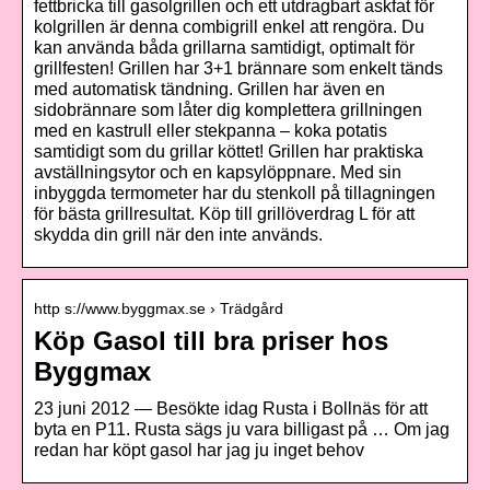
fettbricka till gasolgrillen och ett utdragbart askfat för
kolgrillen är denna combigrill enkel att rengöra. Du
kan använda båda grillarna samtidigt, optimalt för
grillfesten! Grillen har 3+1 brännare som enkelt tänds
med automatisk tändning. Grillen har även en
sidobrännare som låter dig komplettera grillningen
med en kastrull eller stekpanna – koka potatis
samtidigt som du grillar köttet! Grillen har praktiska
avställningsytor och en kapsylöppnare. Med sin
inbyggda termometer har du stenkoll på tillagningen
för bästa grillresultat. Köp till grillöverdrag L för att
skydda din grill när den inte används.
http s://www.byggmax.se › Trädgård
Köp Gasol till bra priser hos
Byggmax
23 juni 2012 — Besökte idag Rusta i Bollnäs för att
byta en P11. Rusta sägs ju vara billigast på … Om jag
redan har köpt gasol har jag ju inget behov