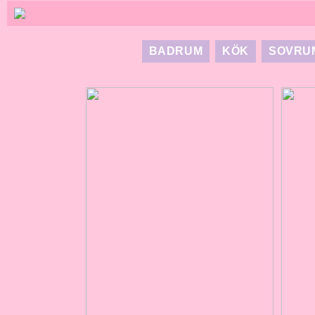
BADRUM
KÖK
SOVRU