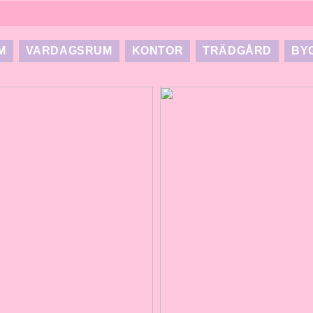
M
VARDAGSRUM
KONTOR
TRÄDGÅRD
BY