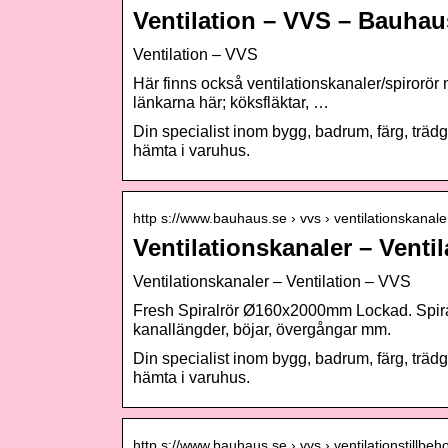
Ventilation – VVS – Bauhau
Ventilation – VVS
Här finns också ventilationskanaler/spirorör m
länkarna här; köksfläktar, …
Din specialist inom bygg, badrum, färg, trä
hämta i varuhus.
http s://www.bauhaus.se › vvs › ventilationskanale
Ventilationskanaler – Vent
Ventilationskanaler – Ventilation – VVS
Fresh Spiralrör Ø160x2000mm Lockad. Spiralr
kanallängder, böjar, övergångar mm.
Din specialist inom bygg, badrum, färg, trä
hämta i varuhus.
http s://www.bauhaus.se › vvs › ventilationstillbeh