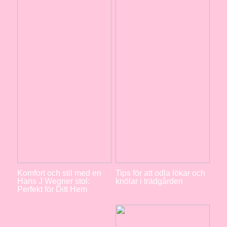
Komfort och stil med en
Tips för att odla lökar och
Hans J Wegner stol:
knölar i trädgården
Perfekt för Ditt Hem