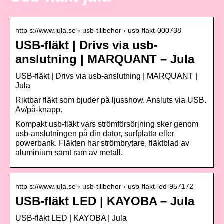
http s://www.jula.se › usb-tillbehor › usb-flakt-000738
USB-fläkt | Drivs via usb-
anslutning | MARQUANT – Jula
USB-fläkt | Drivs via usb-anslutning | MARQUANT |
Jula
Riktbar fläkt som bjuder på ljusshow. Ansluts via USB.
Av/på-knapp.
Kompakt usb-fläkt vars strömförsörjning sker genom
usb-anslutningen på din dator, surfplatta eller
powerbank. Fläkten har strömbrytare, fläktblad av
aluminium samt ram av metall.
http s://www.jula.se › usb-tillbehor › usb-flakt-led-957172
USB-fläkt LED | KAYOBA – Jula
USB-fläkt LED | KAYOBA | Jula