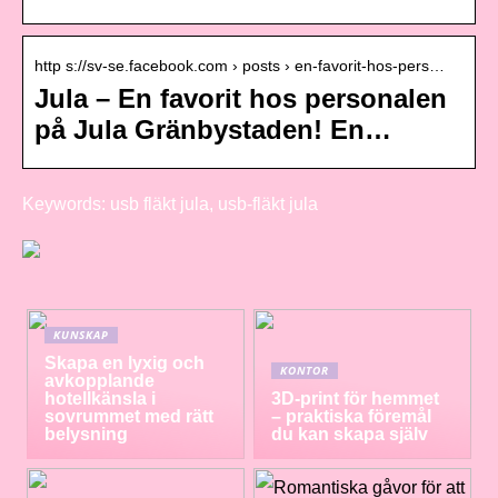
http s://sv-se.facebook.com › posts › en-favorit-hos-pers…
Jula – En favorit hos personalen
på Jula Gränbystaden! En…
Keywords: usb fläkt jula, usb-fläkt jula
KUNSKAP
Skapa en lyxig och
KONTOR
avkopplande
hotellkänsla i
3D-print för hemmet
sovrummet med rätt
– praktiska föremål
belysning
du kan skapa själv