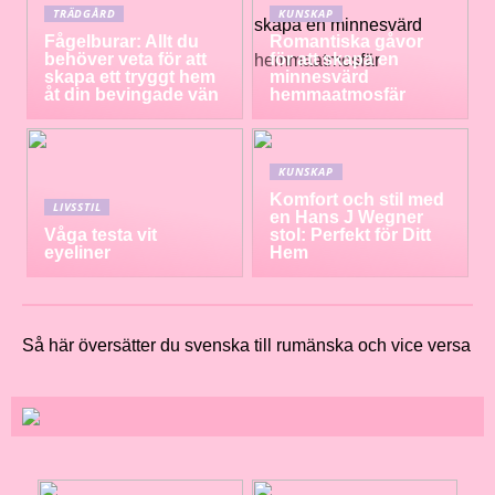
TRÄDGÅRD
KUNSKAP
Fågelburar: Allt du
Romantiska gåvor
behöver veta för att
för att skapa en
skapa ett tryggt hem
minnesvärd
åt din bevingade vän
hemmaatmosfär
KUNSKAP
Komfort och stil med
LIVSSTIL
en Hans J Wegner
Våga testa vit
stol: Perfekt för Ditt
eyeliner
Hem
Så här översätter du svenska till rumänska och vice versa